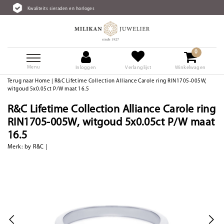
en en horloges
Gratis verzending v
0
Menu
Inloggen
Verlanglijst
Winkelwagen
Terug naar Home
|
R&C Lifetime Collection Alliance Carole ring RIN1705-005W,
witgoud 5x0.05ct P/W maat 16.5
R&C Lifetime Collection Alliance Carole ring
RIN1705-005W, witgoud 5x0.05ct P/W maat
16.5
Merk:
by R&C
|