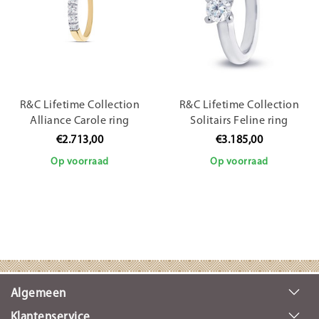
R&C Lifetime Collection
R&C Lifetime Collection
Alliance Carole ring
Solitairs Feline ring
RIN1707-005Gw/p
RIN0082LSIRWG
€2.713,00
€3.185,00
Op voorraad
Op voorraad
Algemeen
Klantenservice