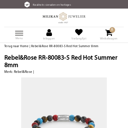
its sieraden en horloges
Gratis v
0
Menu
Inloggen
Verlanglijst
Winkelwagen
Terug naar Home
|
Rebel&Rose RR-80083-S Red Hot Summer 8mm
Rebel&Rose RR-80083-S Red Hot Summer
8mm
Merk:
Rebel&Rose
|