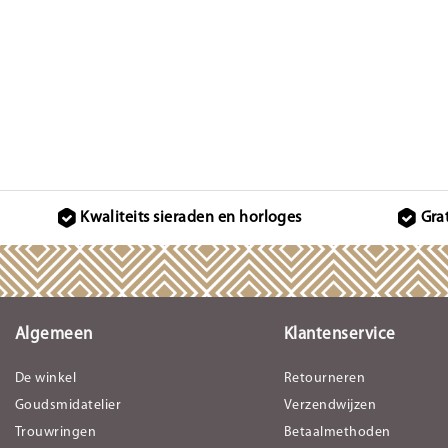
Kwaliteits sieraden en horloges
Gra
Algemeen
Klantenservice
De winkel
Retourneren
Goudsmidatelier
Verzendwijzen
Trouwringen
Betaalmethoden