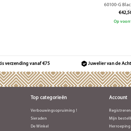
60100-G Blac
Gold
€42,5
Op voorr
tis verzending vanaf €75
Juwelier van de Ach
Top categorieën
Account
Verbouwingsopruiming !
Registreren
Sieraden
Mijn bestel
De Winkel
Herroeping