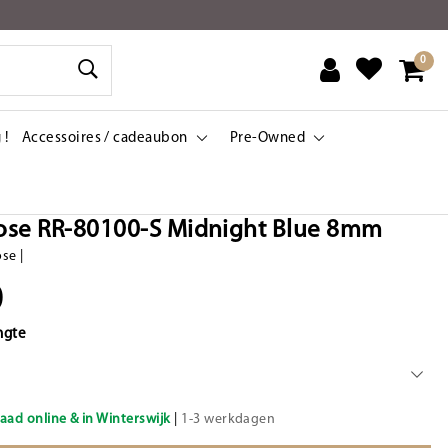
0
 !
Accessoires / cadeaubon
Pre-Owned
ose RR-80100-S Midnight Blue 8mm
ose
|
0
ngte
aad online & in Winterswijk
|
1-3 werkdagen