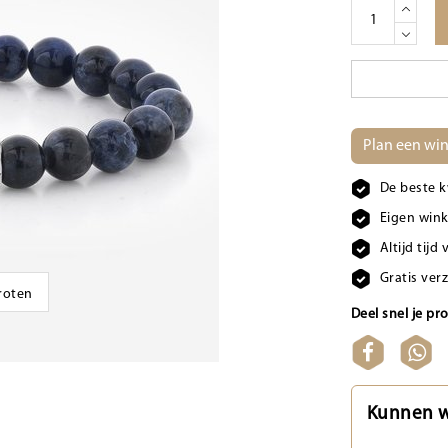
Plan een win
De beste k
Eigen wink
Altijd tij
Gratis ver
groten
Deel snel je pr
Kunnen w