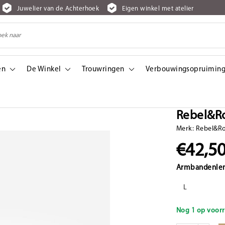
Juwelier van de Achterhoek
Eigen winkel met atelier
en
De Winkel
Trouwringen
Verbouwingsopruiming
Rebel&R
Merk:
Rebel&R
€42,5
Armbandenle
L
Nog 1 op voorr