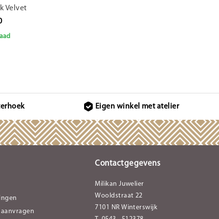
k Velvet
0
aad
terhoek
Eigen winkel met atelier
Contactgegevens
Milikan Juwelier
Wooldstraat 22
lingen
7101 NR Winterswijk
 aanvragen