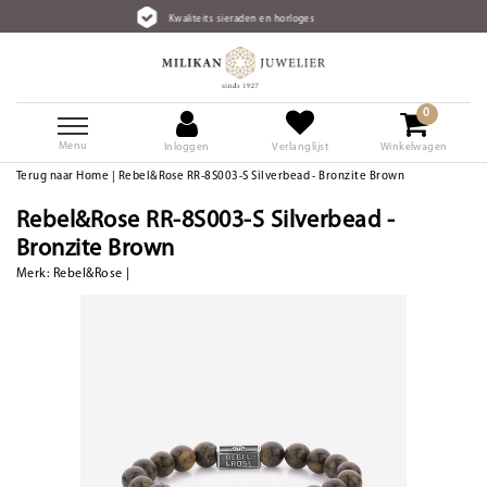
Kwaliteits sieraden en horloges
0
Menu
Inloggen
Verlanglijst
Winkelwagen
Terug naar Home
|
Rebel&Rose RR-8S003-S Silverbead - Bronzite Brown
Rebel&Rose RR-8S003-S Silverbead -
Bronzite Brown
Merk:
Rebel&Rose
|