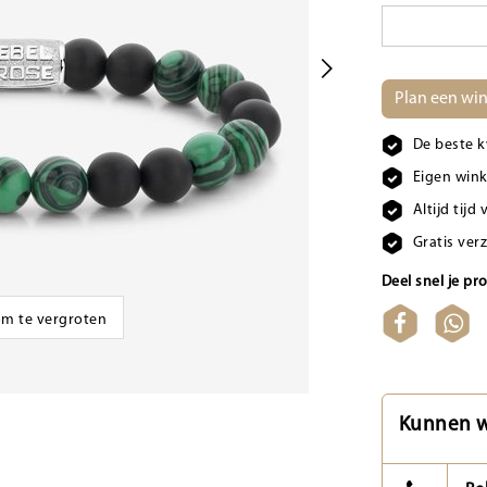
Plan een win
De beste k
Eigen wink
Altijd tij
Gratis ver
Deel snel je pr
 om te vergroten
Kunnen w