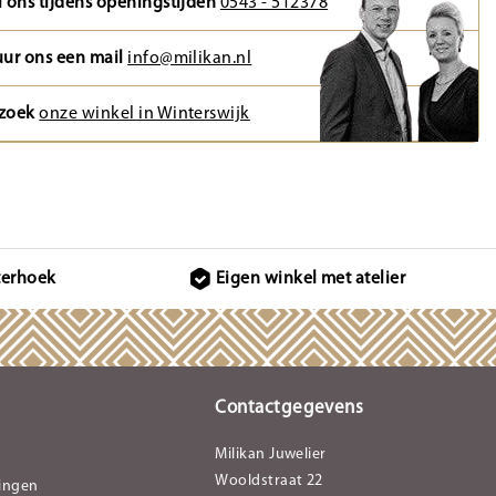
l ons tijdens openingstijden
0543 - 512378
uur ons een mail
info@milikan.nl
zoek
onze winkel in Winterswijk
terhoek
Eigen winkel met atelier
Contactgegevens
Milikan Juwelier
Wooldstraat 22
lingen