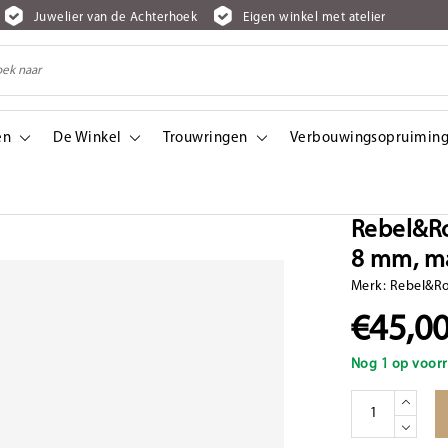
Juwelier van de Achterhoek
Eigen winkel met atelier
en
De Winkel
Trouwringen
Verbouwingsopruiming
 8 mm, maat L
Rebel&Ro
8 mm, m
Merk:
Rebel&R
€45,0
Nog 1 op voorr