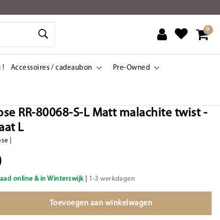
0
 !
Accessoires / cadeaubon
Pre-Owned
se RR-80068-S-L Matt malachite twist -
aat L
ose
|
0
aad online & in Winterswijk
|
1-3 werkdagen
Toevoegen aan winkelwagen