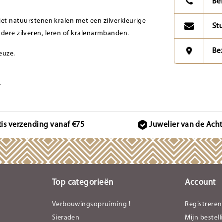
Be
 natuurstenen kralen met een zilverkleurige
St
ndere zilveren, leren of kralenarmbanden.
Be
euze.
.
tis verzending vanaf €75
Juwelier van de Ach
Top categorieën
Account
Verbouwingsopruiming !
Registreren
Sieraden
Mijn bestel