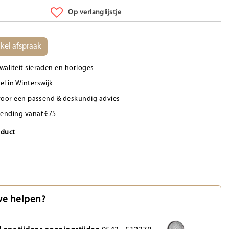
Op verlanglijstje
kel afspraak
waliteit sieraden en horloges
el in Winterswijk
d voor een passend & deskundig advies
zending vanaf €75
oduct
e helpen?