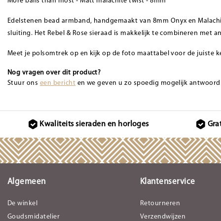
More balls than most - Matt malachite twist - 8mm
Edelstenen bead armband, handgemaakt van 8mm Onyx en Malachiet
sluiting. Het Rebel & Rose sieraad is makkelijk te combineren met a
Meet je polsomtrek op en kijk op de foto maattabel voor de juiste k
Nog vragen over dit product?
Stuur ons
een bericht
en we geven u zo spoedig mogelijk antwoord
Kwaliteits sieraden en horloges
Gra
Algemeen
Klantenservice
De winkel
Retourneren
Goudsmidatelier
Verzendwijzen