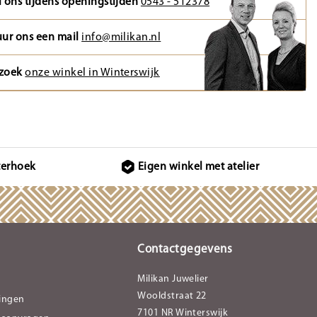
l ons tijdens openingstijden
0543 - 512378
uur ons een mail
info@milikan.nl
zoek
onze winkel in Winterswijk
terhoek
Eigen winkel met atelier
Contactgegevens
Milikan Juwelier
Wooldstraat 22
lingen
7101 NR Winterswijk