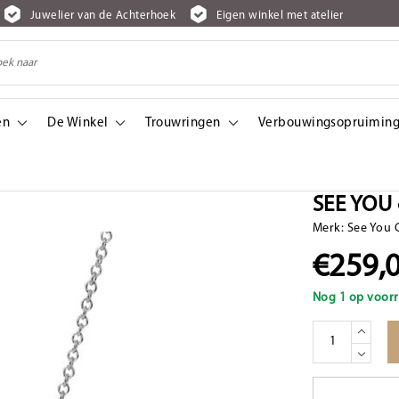
Juwelier van de Achterhoek
Eigen winkel met atelier
en
De Winkel
Trouwringen
Verbouwingsopruiming
SEE YOU c
Merk:
See You 
€259,
Nog 1 op voorr