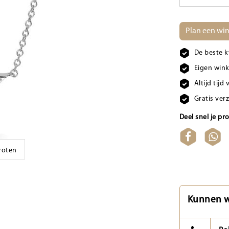
Plan een win
De beste k
Eigen wink
Altijd tij
Gratis ver
Deel snel je pr
groten
Kunnen w