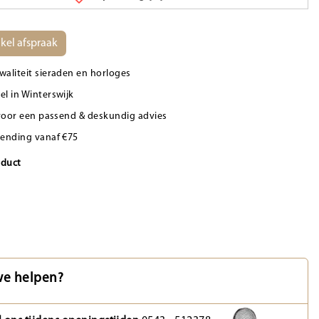
kel afspraak
waliteit sieraden en horloges
el in Winterswijk
d voor een passend & deskundig advies
zending vanaf €75
oduct
e helpen?