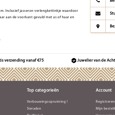
Be
cm. Inclusief jasseron verlengkettinkje waardoor
St
baar aan de voorkant gevuld met as of haar en
Be
.
tis verzending vanaf €75
Juwelier van de Ach
Top categorieën
Account
Verbouwingsopruiming !
Registreren
Sieraden
Mijn bestel