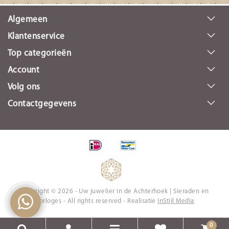
Algemeen
Klantenservice
Top categorieën
Account
Volg ons
Contactgegevens
Copyright © 2026 - Uw juwelier in de Achterhoek | Sieraden en
Horloges - All rights reserved - Realisatie
InStijl Media
0