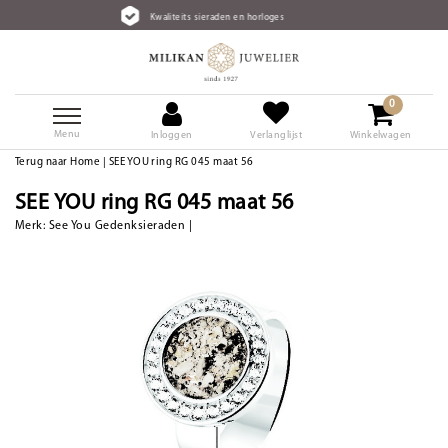
Kwaliteits sieraden en horloges
0
Menu
Inloggen
Verlanglijst
Winkelwagen
Terug naar Home
|
SEE YOU ring RG 045 maat 56
SEE YOU ring RG 045 maat 56
Merk:
See You Gedenksieraden
|