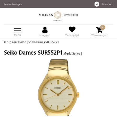
Gratis verzending vanaf €75
0
Menu
Inloggen
Verlanglijst
Winkelwagen
Terug naar Home
|
Seiko Dames SUR552P1
Seiko Dames SUR552P1
Merk:
Seiko
|