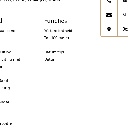
erplaat, datum, saffierglas, 10ATM
Be
St
d
Functies
Be
iaal band
Waterdichtheid
Tot 100 meter
luiting
Datum/tijd
luiting met
Datum
er
 Band
leurig
engte
reedte