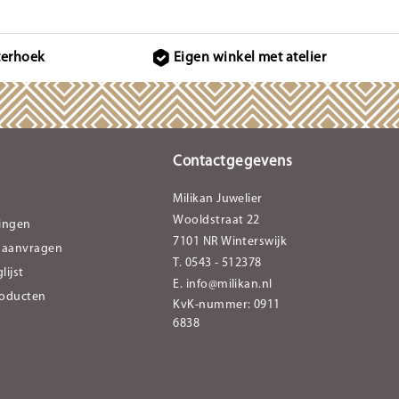
terhoek
Eigen winkel met atelier
Contactgegevens
Milikan Juwelier
Wooldstraat 22
lingen
7101 NR Winterswijk
 aanvragen
T. 0543 - 512378
lijst
E.
info@milikan.nl
roducten
KvK-nummer: 0911
6838