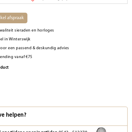
kel afspraak
waliteit sieraden en horloges
el in Winterswijk
d voor een passend & deskundig advies
zending vanaf €75
oduct
e helpen?