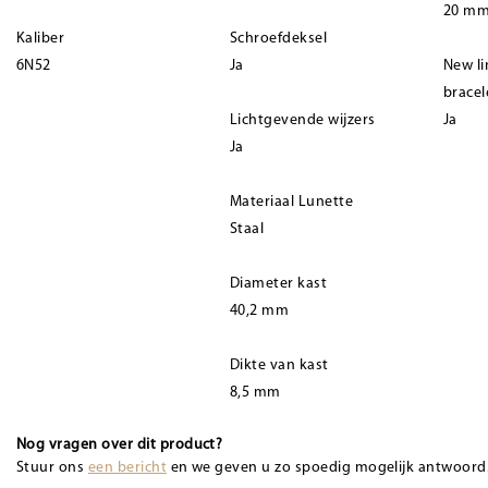
20 m
Kaliber
Schroefdeksel
6N52
Ja
New l
bracel
Lichtgevende wijzers
Ja
Ja
Materiaal Lunette
Staal
Diameter kast
40,2 mm
Dikte van kast
8,5 mm
Nog vragen over dit product?
Stuur ons
een bericht
en we geven u zo spoedig mogelijk antwoord