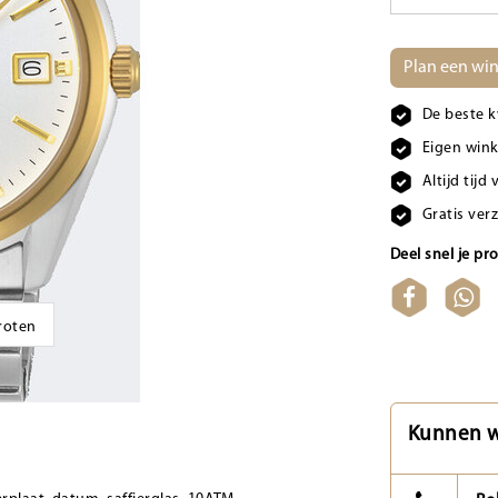
Plan een win
De beste k
Eigen wink
Altijd tij
Gratis ver
Deel snel je pr
groten
Kunnen w