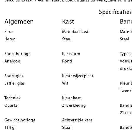
Seiko SUR312P1 / 40mm, staal/bicolor, quartz uurwerk, zilverkl. wijz
Specificaties
Algemeen
Kast
Ban
Sexe
Materiaal kast
Mater
Heren
Staal
Staal
Soort horloge
Kastvorm
Type s
Analoog
Rond
Vouws
drukk
Soort glas
Kleur wijzerplaat
Saffier glas
Wit
Kleur
Tweek
Techniek
Kleur kast
Quartz
Zilverkleurig
Bandl
21 cm
Gewicht horloge
Achterzijde kast
114 gr
Staal
Bandb