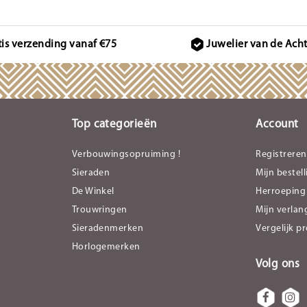
tis verzending vanaf €75
Juwelier van de Ach
Top categorieën
Account
Verbouwingsopruiming !
Registreren
Sieraden
Mijn bestel
De Winkel
Herroeping
Trouwringen
Mijn verlang
Sieradenmerken
Vergelijk p
Horlogemerken
Volg ons