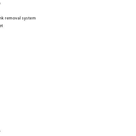
m
ink removal system
et
.