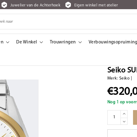
Juwelier van de Achterhoek
Eigen winkel met atelier
en
De Winkel
Trouwringen
Verbouwingsopruiming
Seiko S
Merk:
Seiko
|
€320,
Nog 1 op voorr