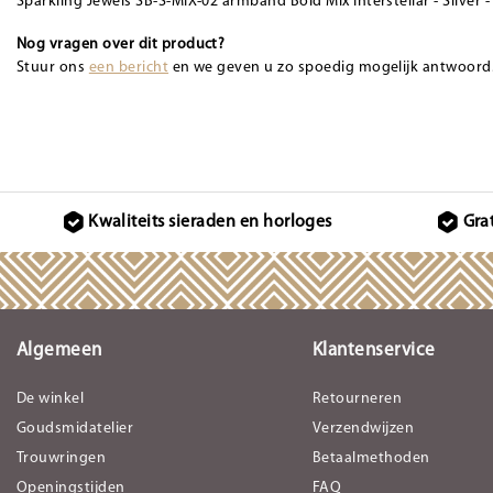
Sparkling Jewels SB-S-MIX-02 armband Bold Mix Interstellar - Silver 
Nog vragen over dit product?
Stuur ons
een bericht
en we geven u zo spoedig mogelijk antwoord
Kwaliteits sieraden en horloges
Gra
Algemeen
Klantenservice
De winkel
Retourneren
Goudsmidatelier
Verzendwijzen
Trouwringen
Betaalmethoden
Openingstijden
FAQ