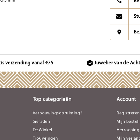
- 6/3 mm
Be
St
.
Be
tis verzending vanaf €75
Juwelier van de Ach
Top categorieën
Account
Verbouwingsopruiming !
Registreren
Sieraden
Mijn bestel
De Winkel
Herroeping
Trouwringen
Mijn verlang