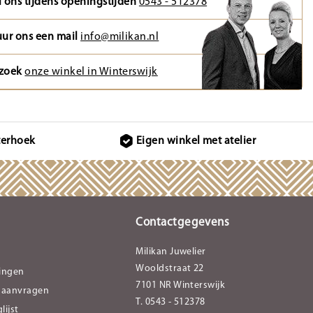
l ons tijdens openingstijden
0543 - 512378
uur ons een mail
info@milikan.nl
zoek
onze winkel in Winterswijk
terhoek
Eigen winkel met atelier
Contactgegevens
Milikan Juwelier
Wooldstraat 22
lingen
7101 NR Winterswijk
 aanvragen
T. 0543 - 512378
lijst