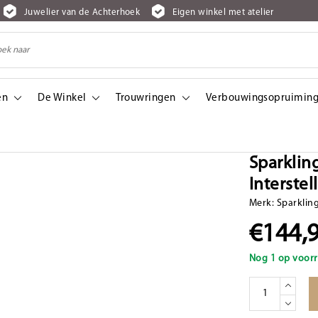
Juwelier van de Achterhoek
Eigen winkel met atelier
en
De Winkel
Trouwringen
Verbouwingsopruiming
erstellar - Silver - 6/3 mm
Sparklin
Interstel
Merk:
Sparklin
€144,
Nog 1 op voorr