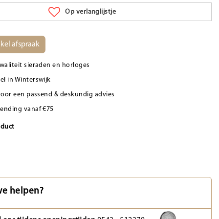
Op verlanglijstje
kel afspraak
waliteit sieraden en horloges
el in Winterswijk
d voor een passend & deskundig advies
zending vanaf €75
oduct
e helpen?