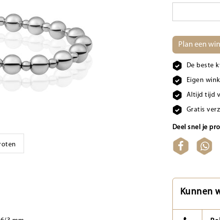
Plan een win
De beste k
Eigen wink
Altijd tij
Gratis ver
Deel snel je pr
groten
Kunnen w