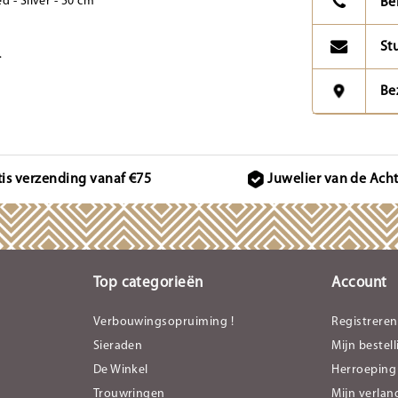
 - Silver - 50 cm
Be
St
.
Be
tis verzending vanaf €75
Juwelier van de Ach
Top categorieën
Account
Verbouwingsopruiming !
Registreren
Sieraden
Mijn bestel
De Winkel
Herroeping
Trouwringen
Mijn verlang