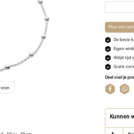
Plan een win
De beste k
Eigen wink
Altijd tij
Gratis ver
Deel snel je pr
groten
Kunnen w