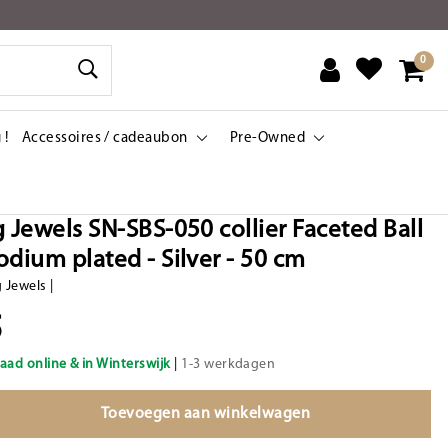
0
 !
Accessoires / cadeaubon
Pre-Owned
g Jewels SN-SBS-050 collier Faceted Ball
odium plated - Silver - 50 cm
g Jewels
|
5
aad online & in Winterswijk
|
1-3 werkdagen
Toevoegen aan winkelwagen