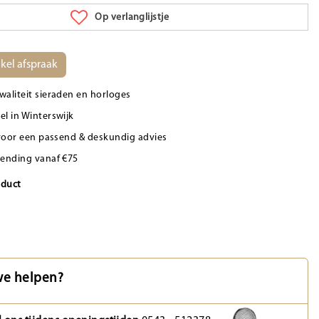
Op verlanglijstje
kel afspraak
waliteit sieraden en horloges
el in Winterswijk
d voor een passend & deskundig advies
zending vanaf €75
oduct
e helpen?