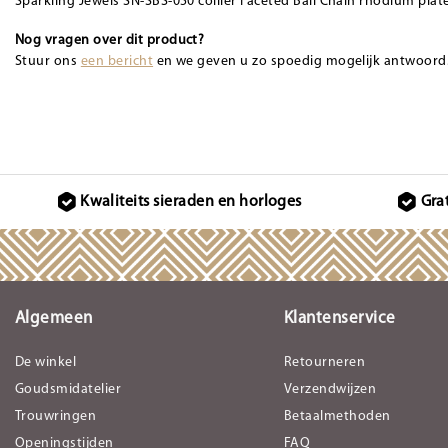
Sparkling Jewels SN-SBS-050 collier Faceted Ball Chain rhodium plated
Nog vragen over dit product?
Stuur ons
een bericht
en we geven u zo spoedig mogelijk antwoord
Kwaliteits sieraden en horloges
Gra
Algemeen
Klantenservice
De winkel
Retourneren
Goudsmidatelier
Verzendwijzen
Trouwringen
Betaalmethoden
Openingstijden
FAQ