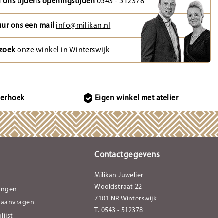
l ons tijdens openingstijden
0543 - 512378
uur ons een mail
info@milikan.nl
zoek
onze winkel in Winterswijk
terhoek
Eigen winkel met atelier
Contactgegevens
Milikan Juwelier
Wooldstraat 22
lingen
7101 NR Winterswijk
 aanvragen
T. 0543 - 512378
lijst