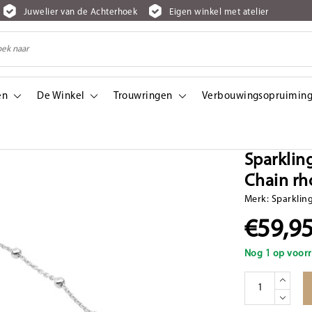
Juwelier van de Achterhoek
Eigen winkel met atelier
en
De Winkel
Trouwringen
Verbouwingsopruiming
Chain rhodium plated - Silver - 50 cm
Sparklin
Chain rh
Merk:
Sparklin
€59,9
Nog 1 op voorr