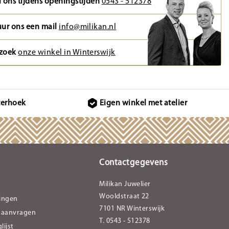
l ons tijdens openingstijden
0543 - 512378
uur ons een mail
info@milikan.nl
zoek
onze winkel in Winterswijk
terhoek
Eigen winkel met atelier
Contactgegevens
Milikan Juwelier
Wooldstraat 22
lingen
7101 NR Winterswijk
 aanvragen
T. 0543 - 512378
lijst