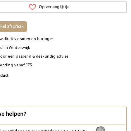
Op verlanglijstje
kel afspraak
waliteit sieraden en horloges
el in Winterswijk
d voor een passend & deskundig advies
zending vanaf €75
oduct
e helpen?