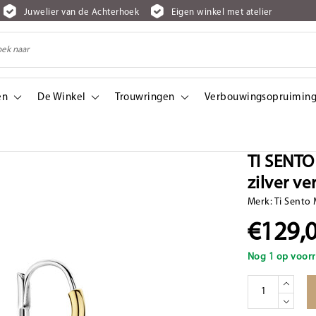
Juwelier van de Achterhoek
Eigen winkel met atelier
en
De Winkel
Trouwringen
Verbouwingsopruiming
ilver verguld oorhangers met blauw zirkonia
TI SENTO
zilver v
Merk:
Ti Sento 
€129,
Nog 1 op voorr