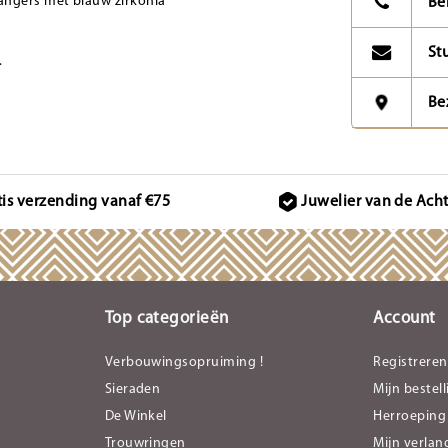
angers met blauw zirkonia
Be
St
.
Be
tis verzending vanaf €75
Juwelier van de Ach
Top categorieën
Account
Verbouwingsopruiming !
Registreren
Sieraden
Mijn bestel
De Winkel
Herroeping
Trouwringen
Mijn verlang