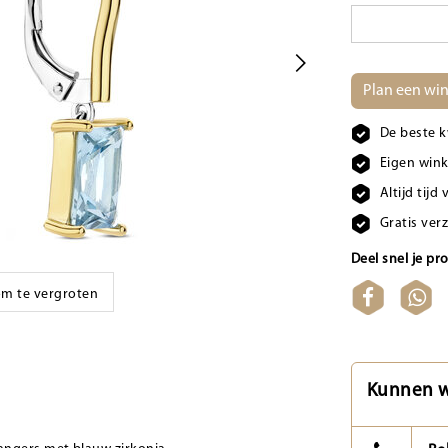
Plan een win
De beste k
Eigen wink
Altijd tij
Gratis ver
Deel snel je pr
 om te vergroten
Kunnen w