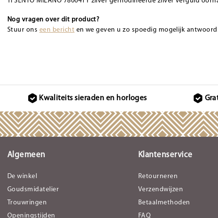
TI SENTO MILANO 78064TY zilver gerhodineerde zilver verguld oorh
Nog vragen over dit product?
Stuur ons
een bericht
en we geven u zo spoedig mogelijk antwoord
Kwaliteits sieraden en horloges
Gra
Algemeen
Klantenservice
De winkel
Retourneren
Goudsmidatelier
Verzendwijzen
Trouwringen
Betaalmethoden
Openingstijden
FAQ