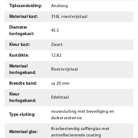
Tijdsaanduiding:
Analoog
Materiaal kast:
316L roestvrijstaal
Diameter
45.5
horlogekast:
Kleur kast:
Zwart
Kastdikte:
12.82
Materiaal
Roestvrijstaal
horlogeband:
Breedte band:
ca 20 mm
Kleur
Edelstaal
horlogeband:
vouwsluiting met beveiliging en
Type sluiting:
duikersextensie
Krasbestendig saffierglas met
Materiaal glas:
antireflecterende coating