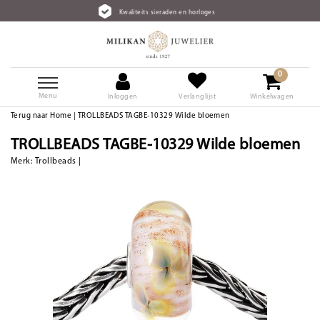
Kwaliteits sieraden en horloges
0
Menu
Inloggen
Verlanglijst
Winkelwagen
Terug naar Home
|
TROLLBEADS TAGBE-10329 Wilde bloemen
TROLLBEADS TAGBE-10329 Wilde bloemen
Merk:
Trollbeads
|