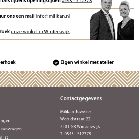
l ons tijdens openingstijden
0543 - 512378
uur ons een mail
info@milikan.nl
zoek
onze winkel in Winterswijk
terhoek
Eigen winkel met atelier
Contactgegevens
Milikan Juwelier
Wooldstraat 22
lingen
7101 NR Winterswijk
 aanvragen
T. 0543 - 512378
lijst