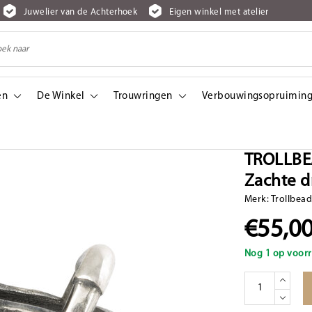
Juwelier van de Achterhoek
Eigen winkel met atelier
en
De Winkel
Trouwringen
Verbouwingsopruiming
 dromen, kinderwagen (Retired)
TROLLBEA
Zachte d
Merk:
Trollbea
€55,0
Nog 1 op voorr