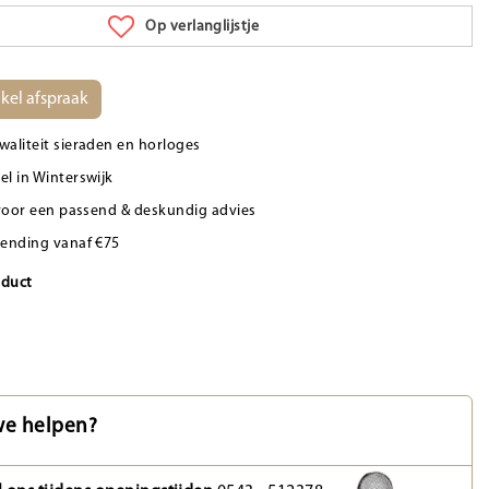
Op verlanglijstje
kel afspraak
waliteit sieraden en horloges
el in Winterswijk
d voor een passend & deskundig advies
zending vanaf €75
oduct
e helpen?