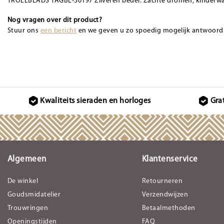
TROLLBEADS TAGBE-30197 Zilveren bedel: Zachte dromen, kinderw
Nog vragen over dit product?
Stuur ons
een bericht
en we geven u zo spoedig mogelijk antwoord
Kwaliteits sieraden en horloges
Gra
Algemeen
Klantenservice
De winkel
Retourneren
Goudsmidatelier
Verzendwijzen
Trouwringen
Betaalmethoden
Openingstijden
FAQ