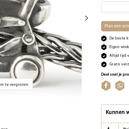
Plan een win
De beste k
Eigen wink
Altijd tij
Gratis ver
Deel snel je pr
 om te vergroten
Kunnen w