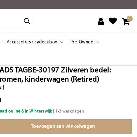
0
 !
Accessoires / cadeaubon
Pre-Owned
DS TAGBE-30197 Zilveren bedel:
romen, kinderwagen (Retired)
ds
|
0
aad online & in Winterswijk
|
1-3 werkdagen
Toevoegen aan winkelwagen