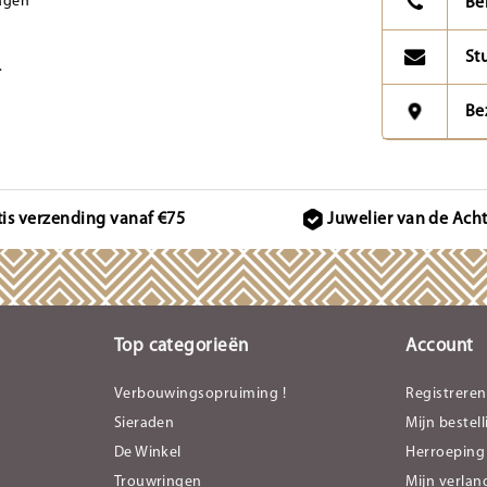
agen
Be
St
.
Be
tis verzending vanaf €75
Juwelier van de Ach
Top categorieën
Account
Verbouwingsopruiming !
Registreren
Sieraden
Mijn bestel
De Winkel
Herroeping
Trouwringen
Mijn verlang