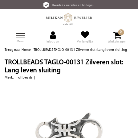
Kwaliteits sieraden en horloges
0
Menu
Inloggen
Verlanglijst
Winkelwagen
Terug naar Home
|
TROLLBEADS TAGLO-00131 Zilveren slot: Lang leven sluiting
TROLLBEADS TAGLO-00131 Zilveren slot:
Lang leven sluiting
Merk:
Trollbeads
|