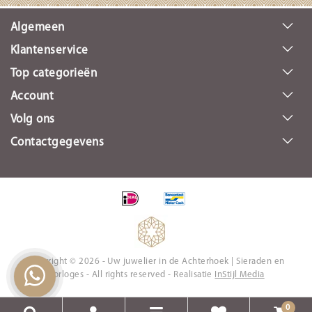
Algemeen
Klantenservice
Top categorieën
Account
Volg ons
Contactgegevens
Copyright © 2026 - Uw juwelier in de Achterhoek | Sieraden en
Horloges - All rights reserved - Realisatie
InStijl Media
0