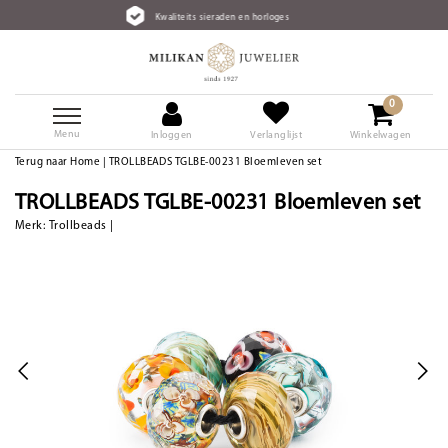
Kwaliteits sieraden en horloges
0
Menu
Inloggen
Verlanglijst
Winkelwagen
Terug naar Home
|
TROLLBEADS TGLBE-00231 Bloemleven set
TROLLBEADS TGLBE-00231 Bloemleven set
Merk:
Trollbeads
|