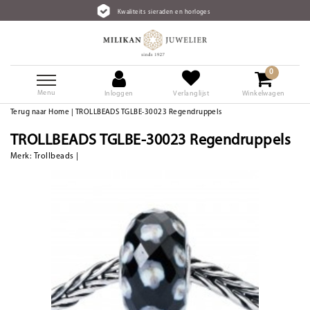
Kwaliteits sieraden en horloges
0
Menu
Inloggen
Verlanglijst
Winkelwagen
Terug naar Home
|
TROLLBEADS TGLBE-30023 Regendruppels
TROLLBEADS TGLBE-30023 Regendruppels
Merk:
Trollbeads
|