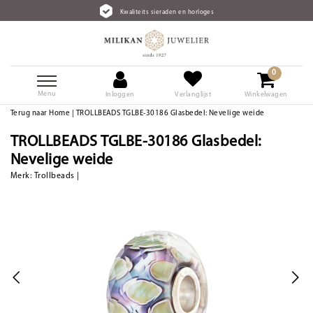
Kwaliteits sieraden en horloges
0
Menu
Inloggen
Verlanglijst
Winkelwagen
Terug naar Home
|
TROLLBEADS TGLBE-30186 Glasbedel: Nevelige weide
TROLLBEADS TGLBE-30186 Glasbedel:
Nevelige weide
Merk:
Trollbeads
|