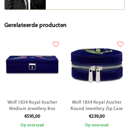
Gerelateerde producten
Wolf 1834 Royal Asscher
Wolf 1834 Royal Asscher
Medium Jewellery Box
Round Jewellery Zip Case
394001
394002
€595,00
€239,00
Op voorraad
Op voorraad