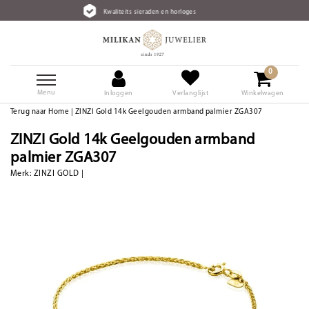
Kwaliteits sieraden en horloges
0
Menu
Inloggen
Verlanglijst
Winkelwagen
Terug naar Home
|
ZINZI Gold 14k Geelgouden armband palmier ZGA307
ZINZI Gold 14k Geelgouden armband
palmier ZGA307
Merk:
ZINZI GOLD
|