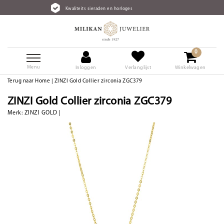
Kwaliteits sieraden en horloges
0
Menu
Inloggen
Verlanglijst
Winkelwagen
Terug naar Home
|
ZINZI Gold Collier zirconia ZGC379
ZINZI Gold Collier zirconia ZGC379
Merk:
ZINZI GOLD
|