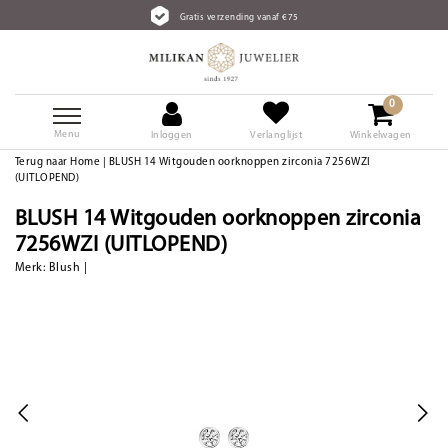
Gratis verzending vanaf €75
0
Menu
Inloggen
Verlanglijst
Winkelwagen
Terug naar Home
|
BLUSH 14 Witgouden oorknoppen zirconia 7256WZI
(UITLOPEND)
BLUSH 14 Witgouden oorknoppen zirconia
7256WZI (UITLOPEND)
Merk:
Blush
|