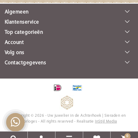
Algemeen
Klantenservice
Top categorieën
Account
Volg ons
Contactgegevens
Copyright © 2026 - Uw juwelier in de Achterhoek | Sieraden en
Horloges - All rights reserved - Realisatie
InStijl Media
0