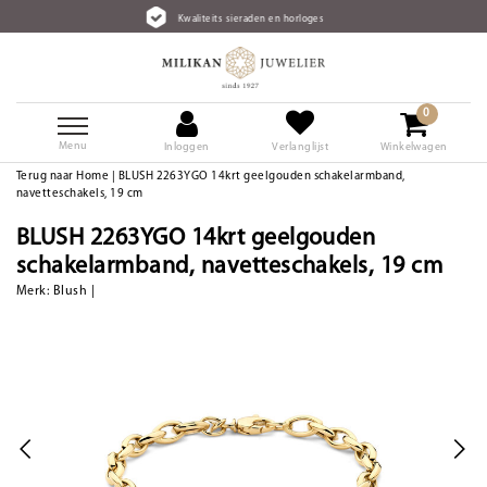
Kwaliteits sieraden en horloges
0
Menu
Inloggen
Verlanglijst
Winkelwagen
Terug naar Home
|
BLUSH 2263YGO 14krt geelgouden schakelarmband,
navetteschakels, 19 cm
BLUSH 2263YGO 14krt geelgouden
schakelarmband, navetteschakels, 19 cm
Merk:
Blush
|