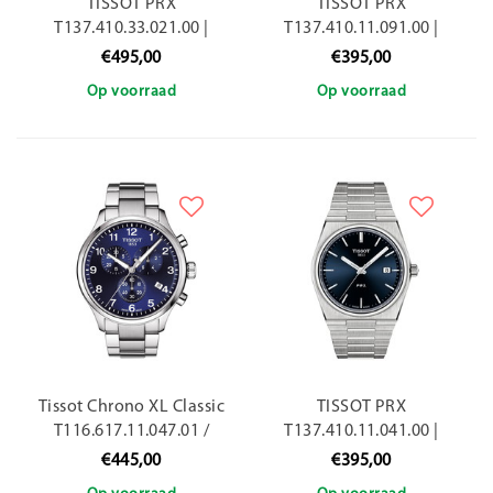
TISSOT PRX
TISSOT PRX
T137.410.33.021.00 |
T137.410.11.091.00 |
40MM
40mm
€495,00
€395,00
Op voorraad
Op voorraad
Tissot Chrono XL Classic
TISSOT PRX
T116.617.11.047.01 /
T137.410.11.041.00 |
45mm
40mm
€445,00
€395,00