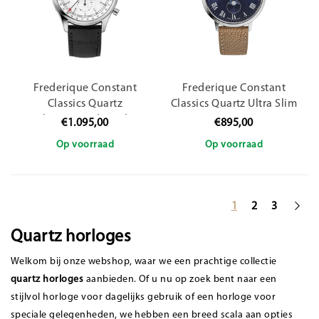
Frederique Constant
Frederique Constant
Classics Quartz
Classics Quartz Ultra Slim
Chronograph Triple
FC-206RN3S6 / 39mm
€1.095,00
€895,00
Calendar FC-296SW5B6 /
Op voorraad
Op voorraad
40mm
1
2
3
Quartz horloges
Welkom bij onze webshop, waar we een prachtige collectie
quartz horloges
aanbieden. Of u nu op zoek bent naar een
stijlvol horloge voor dagelijks gebruik of een horloge voor
speciale gelegenheden, we hebben een breed scala aan opties