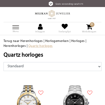
Gratis verzending vanaf €75
0
Menu
Inloggen
Verlanglijst
Winkelwagen
Terug naar Herenhorloges
|
Horlogemerken
|
Horloges
|
Herenhorloges
|
Quartz horloges
Quartz horloges