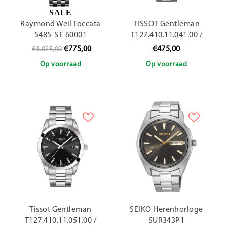
SALE
Raymond Weil Toccata
TISSOT Gentleman
5485-ST-60001
T127.410.11.041.00 /
40mm
€775,00
€475,00
€1.025,00
Op voorraad
Op voorraad
Tissot Gentleman
SEIKO Herenhorloge
T127.410.11.051.00 /
SUR343P1