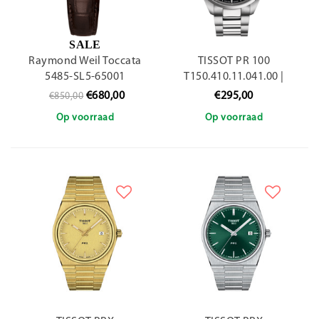
SALE
Raymond Weil Toccata
TISSOT PR 100
5485-SL5-65001
T150.410.11.041.00 |
40mm
€680,00
€295,00
€850,00
Op voorraad
Op voorraad