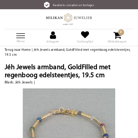
Kwaliteits sieraden en horloges
0
Menu
Inloggen
Verlanglijst
Winkelwagen
Terug naar Home
|
Jéh Jewels armband, GoldFilled met regenboog edelsteentjes,
19.5 cm
Jéh Jewels armband, GoldFilled met
regenboog edelsteentjes, 19.5 cm
Merk:
Jéh Jewels
|