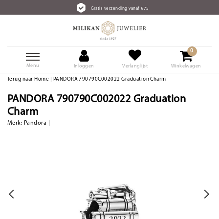
Gratis verzending vanaf €75
0
Menu
Inloggen
Verlanglijst
Winkelwagen
Terug naar Home
|
PANDORA 790790C002022 Graduation Charm
PANDORA 790790C002022 Graduation
Charm
Merk:
Pandora
|