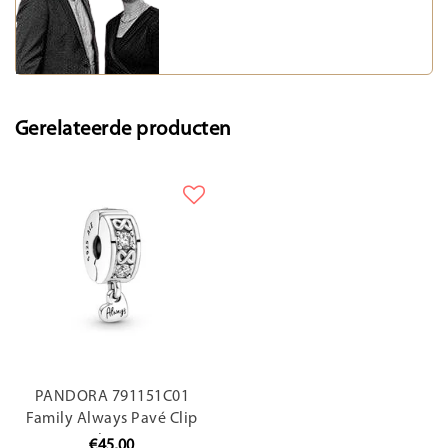
Gerelateerde producten
PANDORA 791151C01
Family Always Pavé Clip
Charm
€45,00