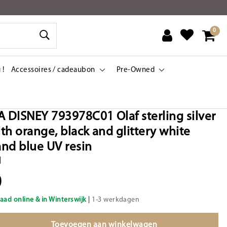
0
 !
Accessoires / cadeaubon
Pre-Owned
DISNEY 793978C01 Olaf sterling silver
th orange, black and glittery white
nd blue UV resin
|
0
aad online & in Winterswijk
|
1-3 werkdagen
Toevoegen aan winkelwagen