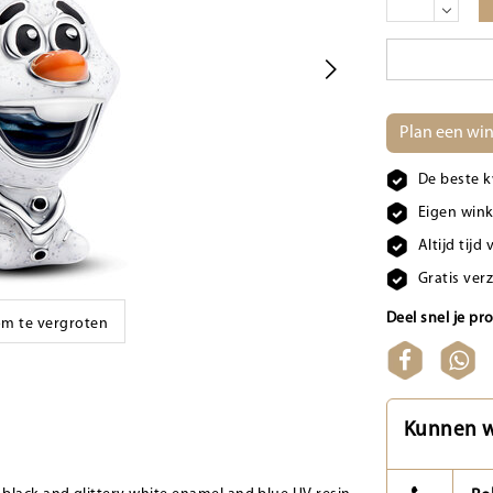
Plan een win
De beste k
Eigen wink
Altijd tij
Gratis ver
Deel snel je pr
 om te vergroten
Kunnen w