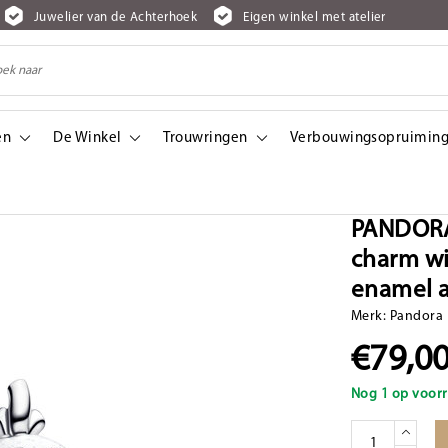
Juwelier van de Achterhoek
Eigen winkel met atelier
en
De Winkel
Trouwringen
Verbouwingsopruiming
harm with orange, black and glittery white enamel and blue UV resin
PANDORA 
charm wi
enamel a
Merk:
Pandora
€79,0
Nog 1 op voorr