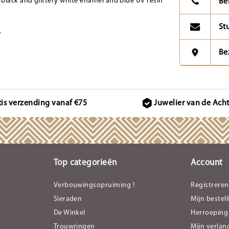
black and glittery white enamel and blue UV resin
Be
St
.
Be
tis verzending vanaf €75
Juwelier van de Ach
Top categorieën
Account
Verbouwingsopruiming !
Registreren
Sieraden
Mijn bestel
De Winkel
Herroeping
Trouwringen
Mijn verlang