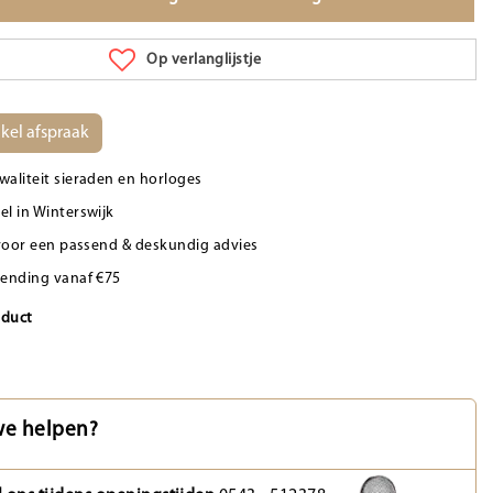
Op verlanglijstje
kel afspraak
waliteit sieraden en horloges
el in Winterswijk
d voor een passend & deskundig advies
zending vanaf €75
oduct
e helpen?