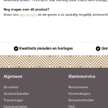
PANDORA DISNEY 793978C01 Olaf sterling silver charm with orange, 
Nog vragen over dit product?
Stuur ons
een bericht
en we geven u zo spoedig mogelijk antwoord
Kwaliteits sieraden en horloges
Gra
Algemeen
Klantenservice
De winkel
Retourneren
Goudsmidatelier
Verzendwijzen
Trouwringen
Betaalmethoden
Openingstijden
FAQ