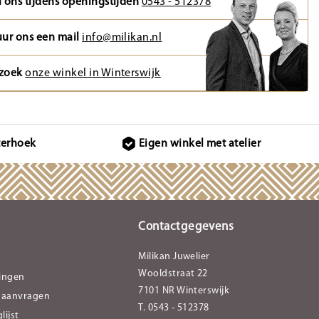
l ons tijdens openingstijden
0543 - 512378
uur ons een mail
info@milikan.nl
zoek
onze winkel in Winterswijk
terhoek
Eigen winkel met atelier
Contactgegevens
Milikan Juwelier
Wooldstraat 22
lingen
7101 NR Winterswijk
 aanvragen
T. 0543 - 512378
lijst