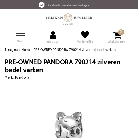
Kwaliteits sieraden en horloges
0
Menu
Inloggen
Verlanglijst
Winkelwagen
Terug naar Home
|
PRE-OWNED PANDORA 790214 zilveren bedel varken
PRE-OWNED PANDORA 790214 zilveren
bedel varken
Merk:
Pandora
|