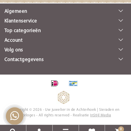
Algemeen
Klantenservice
Top categorieën
Account
Volg ons
Contactgegevens
Copyright © 2026 - Uw juwelier in de Achterhoek | Sieraden en
Horloges - All rights reserved - Realisatie
InStijl Media
0