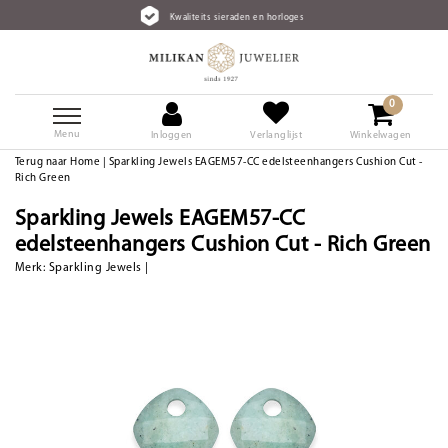
Kwaliteits sieraden en horloges
0
Menu
Inloggen
Verlanglijst
Winkelwagen
Terug naar Home
|
Sparkling Jewels EAGEM57-CC edelsteenhangers Cushion Cut -
Rich Green
Sparkling Jewels EAGEM57-CC
edelsteenhangers Cushion Cut - Rich Green
Merk:
Sparkling Jewels
|