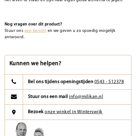
het leven te staan en zijn/haar eigen geluk achterna te jagen.
Nog vragen over dit product?
Stuur ons
een bericht
en we geven u zo spoedig mogelijk
antwoord.
Kunnen we helpen?
Bel ons tijdens openingstijden
0543 - 512378
Stuur ons een mail
info@milikan.nl
Bezoek
onze winkel in Winterswijk