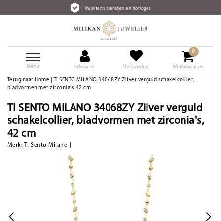
Kwaliteits sieraden en horloges
0
Menu
Inloggen
Verlanglijst
Winkelwagen
Terug naar Home
|
TI SENTO MILANO 34068ZY Zilver verguld schakelcollier,
bladvormen met zirconia's, 42 cm
TI SENTO MILANO 34068ZY Zilver verguld
schakelcollier, bladvormen met zirconia's,
42 cm
Merk:
Ti Sento Milano
|