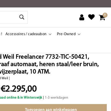
0
 !
Accessoires / cadeaubon
Pre-Owned
Weil Freelancer 7732-TIC-50421,
aaf automaat, heren staal/leer bruin,
ijzerplaat, 10 ATM.
 Weil
|
€2.295,00
aad online & in Winterswijk
|
1-3 werkdagen
Toevoegen aan winkelwagen