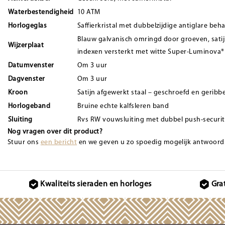
Waterbestendigheid
10 ATM
Horlogeglas
Saffierkristal met dubbelzijdige antiglare beh
Blauw galvanisch omringd door groeven, satijn
Wijzerplaat
indexen versterkt met witte Super-Luminova®
Datumvenster
Om 3 uur
Dagvenster
Om 3 uur
Kroon
Satijn afgewerkt staal – geschroefd en geri
Horlogeband
Bruine echte kalfsleren band
Sluiting
Rvs RW vouwsluiting met dubbel push-securi
Nog vragen over dit product?
Stuur ons
een bericht
en we geven u zo spoedig mogelijk antwoord
Kwaliteits sieraden en horloges
Gra