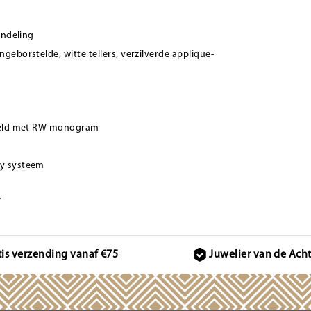
andeling
geborstelde, witte tellers, verzilverde applique-
bbeld met RW monogram
ty systeem
.
tis verzending vanaf €75
Juwelier van de Ach