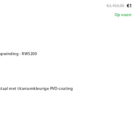
Heart 2780-
€1
€2.450,00
Op voorr
opwinding - RW5200
 staal met titaniumkleurige PVD-coating