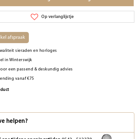
Op verlanglijstje
kel afspraak
waliteit sieraden en horloges
el in Winterswijk
d voor een passend & deskundig advies
zending vanaf €75
oduct
e helpen?