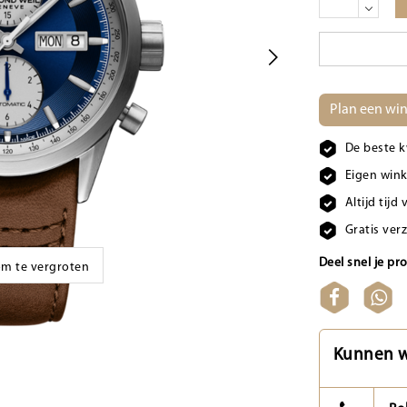
Plan een win
De beste k
Eigen wink
Altijd tij
Gratis ver
Deel snel je pr
 om te vergroten
Kunnen w