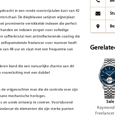
Be
ebracht in een ronde roestvrijstalen kast van 42
St
erschaal. De diepblauwe satijnen wijzerplaat
met prominente vernikkelde indexen die perfect
Be
handen en indexen zorgen voor volledige
 saffierkristal met antireflecterende coating die
 zelfopwindende freelancer voor mannen heeft
Gerelate
 van 48 uur en slaat met een frequentie van
sleren band die een natuurlijke charme aan dit
en vouwsluiting met een dubbel
 de vrijgevochten man die de controle over zijn
urbane mechanische horloges.
Sale
s en uniek ontwerp te creëren. Voortdurend
Raymond 
reelancer
de elementen die zijn sterke punten
Freelance