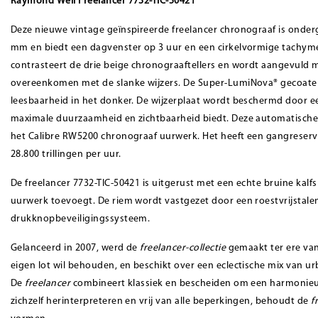
Raymond Weil Freelancer 7732-TIC-50421
Deze nieuwe vintage geïnspireerde freelancer chronograaf is onderg
mm en biedt een dagvenster op 3 uur en een cirkelvormige tachymet
contrasteert de drie beige chronograaftellers en wordt aangevuld 
overeenkomen met de slanke wijzers. De Super-LumiNova® gecoate 
leesbaarheid in het donker. De wijzerplaat wordt beschermd door een
maximale duurzaamheid en zichtbaarheid biedt. Deze automatische
het Calibre RW5200 chronograaf uurwerk. Het heeft een gangreserve
28.800 trillingen per uur.
De freelancer 7732-TIC-50421 is uitgerust met een echte bruine kalf
uurwerk toevoegt. De riem wordt vastgezet door een roestvrijstal
drukknopbeveiligingssysteem.
Gelanceerd in 2007, werd de
freelancer-collectie
gemaakt ter ere van
eigen lot wil behouden, en beschikt over een eclectische mix van 
De
freelancer
combineert klassiek en bescheiden om een harmonieu
zichzelf herinterpreteren en vrij van alle beperkingen, behoudt de
f