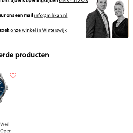
l ons tijdens openingstijden
0543 - 512378
uur ons een mail
info@milikan.nl
zoek
onze winkel in Winterswijk
erde producten
Weil
r Open