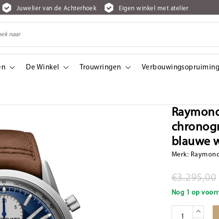
Juwelier van de Achterhoek
Eigen winkel met atelier
en
De Winkel
Trouwringen
Verbouwingsopruiming
raaf automaat, heren staal/leer bruin, blauwe wijzerplaat, 10 ATM.
Raymond 
chronogr
blauwe w
Merk:
Raymond
€3.295,00
Nog 1 op voorr