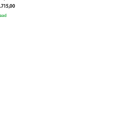
ST-50001
.715,00
aad