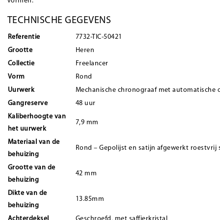
vormen.
TECHNISCHE GEGEVENS
Referentie
7732-TIC-50421
Grootte
Heren
Collectie
Freelancer
Vorm
Rond
Uurwerk
Mechanische chronograaf met automatische 
Gangreserve
48 uur
Kaliberhoogte van
7,9 mm
het uurwerk
Materiaal van de
Rond – Gepolijst en satijn afgewerkt roestvrij
behuizing
Grootte van de
42 mm
behuizing
Dikte van de
13.85mm
behuizing
Achterdeksel
Geschroefd, met saffierkristal